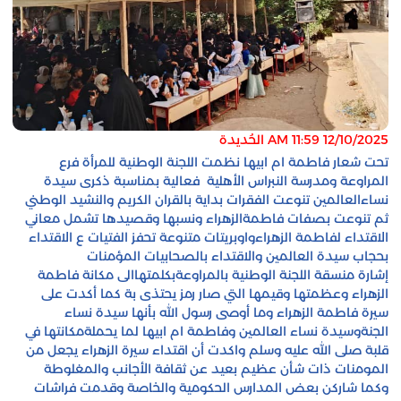
12/10/2025
11:59 AM
الحُديدة
تحت شعار فاطمة ام ابيها نظمت اللجنة الوطنية للمرأة فرع
المراوعة ومدرسة النبراس الأهلية فعالية بمناسبة ذكرى سيدة
نساءالعالمين تنوعت الفقرات بداية بالقران الكريم والنشيد الوطني
ثم تنوعت بصفات فاطمةالزهراء ونسبها وقصيدها تشمل معاني
الاقتداء لفاطمة الزهراءواوبريتات متنوعة تحفز الفتيات ع الاقتداء
بحجاب سيدة العالمين والاقتداء بالصحابيات المؤمنات
إشارة منسقة اللجنة الوطنية بالمراوعةبكلمتهاالى مكانة فاطمة
الزهراء وعظمتها وقيمها التي صار رمز يحتذى بة كما أكدت على
سيرة فاطمة الزهراء وما أوصى رسول الله بأنها سيدة نساء
الجنةوسيدة نساء العالمين وفاطمة ام ابيها لما يحملةمكانتها في
قلبة صلى الله عليه وسلم واكدت أن اقتداء سيرة الزهراء يجعل من
المومنات ذات شأن عظيم بعيد عن ثقافة الأجانب والمغلوطة
وكما شاركن بعض المدارس الحكومية والخاصة وقدمت فراشات